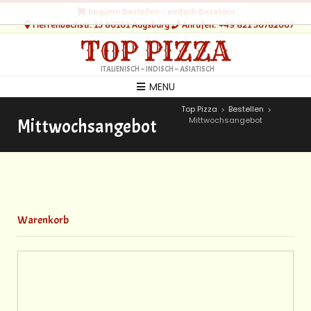
bequem Bestellen - einfach Bezahlen
Herrenbachstr. 13 86161 Augsburg
Anrufen: +49 821 56782667
TOP PIZZA
ITALIENISCH – INDISCH – ASIATISCH
MENU
Top Pizza
Bestellen
>
>
Mittwochsangebot
Mittwochsangebot
Warenkorb