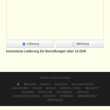
Lieferung
Abholung
kostenlose Lieferung für Bestellungen über
15.00€
Theme:
Conica
by
Kaira
BEILAGEN
INDISCH
ASIATISCH
REGULAR PIZZEN
MAXI PIZZEN
SALATE
BURGER
FLEISCH – FISCH
SPAGHETTI
RIGATONI
TORTELLINI
TAGLIATELLE
GNOCCHI
GEMISCHTE NUDELN
DESSERTS
GETRÄNKE
MENÜANGEBOT
IMPRESSUM