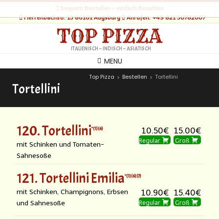
bequem Bestellen - einfach Bezahlen
Herrenbachstr. 13 86161 Augsburg
Anrufen: +49 821 56782667
TOP PIZZA
ITALIENISCH – INDISCH – ASIATISCH
MENU
Top Pizza
Bestellen
Tortellini
>
>
Tortellini
120. Tortellini
1
6
10.50€
15.00€
Regular
Groß
mit Schinken und Tomaten-
Sahnesoße
121. Tortellini Emilia
1
6
7
mit Schinken, Champignons, Erbsen
10.90€
15.40€
und Sahnesoße
Regular
Groß