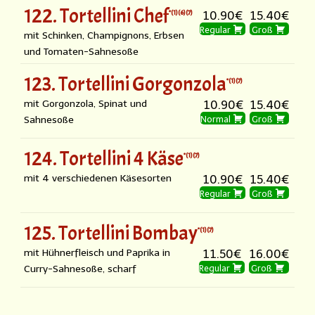
122. Tortellini Chef
1
6
7
10.90€
15.40€
Regular
Groß
mit Schinken, Champignons, Erbsen
und Tomaten-Sahnesoße
123. Tortellini Gorgonzola
1
7
mit Gorgonzola, Spinat und
10.90€
15.40€
Sahnesoße
Normal
Groß
124. Tortellini 4 Käse
1
7
mit 4 verschiedenen Käsesorten
10.90€
15.40€
Regular
Groß
125. Tortellini Bombay
1
7
mit Hühnerfleisch und Paprika in
11.50€
16.00€
Curry-Sahnesoße, scharf
Regular
Groß