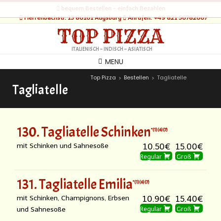
bequem Bestellen - einfach Bezahlen
Herrenbachstr. 13 86161 Augsburg
Anrufen: +49 821 56782667
TOP PIZZA
ITALIENISCH – INDISCH – ASIATISCH
MENU
Top Pizza
Bestellen
Tagliatelle
>
>
Tagliatelle
130. Tagliatelle Schinken
1
6
7
mit Schinken und Sahnesoße
10.50€
15.00€
Regular
Groß
131. Tagliatelle Emilia
1
6
7
mit Schinken, Champignons, Erbsen
10.90€
15.40€
und Sahnesoße
Regular
Groß