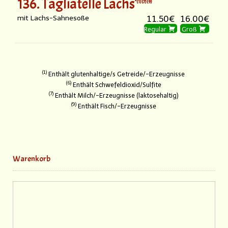
136. Tagliatelle Lachs
1
7
9
mit Lachs-Sahnesoße
11.50€
16.00€
Regular
Groß
1
Enthält glutenhaltige/s Getreide/-Erzeugnisse
6
Enthält Schwefeldioxid/Sulfite
7
Enthält Milch/-Erzeugnisse (laktosehaltig)
9
Enthält Fisch/-Erzeugnisse
Warenkorb