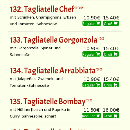
132. Tagliatelle Chef
1
6
7
mit Schinken, Champignons, Erbsen
10.90€
15.40€
und Tomaten-Sahnesoße
Regular
Groß
133. Tagliatelle Gorgonzola
1
7
mit Gorgonzola, Spinat und
10.90€
15.40€
Sahnesoße
Regular
Groß
134. Tagliatelle Arrabbiata
1
7
mit Jalapeños, Zwiebeln und
10.90€
15.40€
Tomaten-Sahnesoße
Regular
Groß
135. Tagliatelle Bombay
1
7
mit Hühnerfleisch und Paprika in
11.50€
16.00€
Curry-Sahnesoße, scharf
Regular
Groß