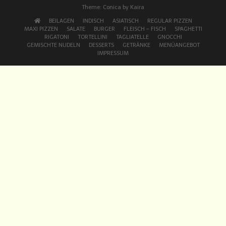
Theme:
Conica
by
Kaira
BEILAGEN
INDISCH
ASIATISCH
REGULAR PIZZEN
MAXI PIZZEN
SALATE
BURGER
FLEISCH – FISCH
SPAGHETTI
RIGATONI
TORTELLINI
TAGLIATELLE
GNOCCHI
GEMISCHTE NUDELN
DESSERTS
GETRÄNKE
MENÜANGEBOT
IMPRESSUM