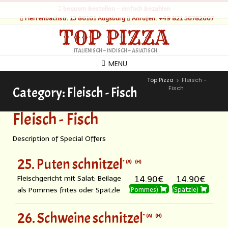
bequem Bestellen - einfach Bezahlen
Herrenbachstr. 13 86161 Augsburg
Anrufen: +49 821 56782667
TOP PIZZA
ITALIENISCH – INDISCH – ASIATISCH
MENU
Top Pizza
Fleisch -
>
Fisch
Category:
Fleisch - Fisch
Fleisch - Fisch
Description of Special Offers
25. Puten schnitzel
A
H
Fleischgericht mit Salat; Beilage
14.90€
14.90€
als Pommes frites oder Spätzle
(Pommes)
(Spätzle)
26. Schweine schnitzel
A
H