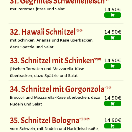
31. Gegrilltes Schweinefleisch
mit Pommes frites und Salat
14.90€
32. Hawaii Schnitzel
1
7
14.90€
mit Schinken, Ananas und Käse überbacken,
dazu Spätzle und Salat
33. Schnitzel mit Schinken
1
7
14.90€
frischen Tomaten und Mozzarella-Käse
überbacken, dazu Spätzle und Salat
34. Schnitzel mit Gorgonzola
1
7
Broccoli und Mozzarella-Käse überbacken, dazu
14.90€
Nudeln und Salat
35. Schnitzel Bologna
1
4
7
14.90€
vom Schwein, mit Nudeln und Hackfleischsoße,