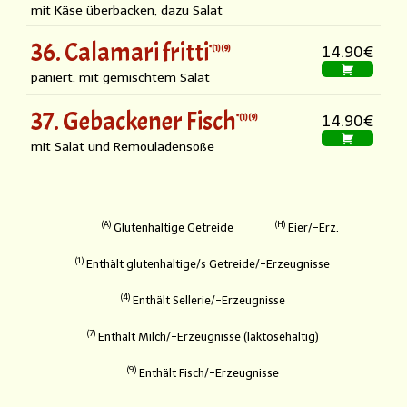
mit Käse überbacken, dazu Salat
36. Calamari fritti
1
9
14.90€
paniert, mit gemischtem Salat
37. Gebackener Fisch
1
9
14.90€
mit Salat und Remouladensoße
A
H
Glutenhaltige Getreide
Eier/-Erz.
1
Enthält glutenhaltige/s Getreide/-Erzeugnisse
4
Enthält Sellerie/-Erzeugnisse
7
Enthält Milch/-Erzeugnisse (laktosehaltig)
9
Enthält Fisch/-Erzeugnisse