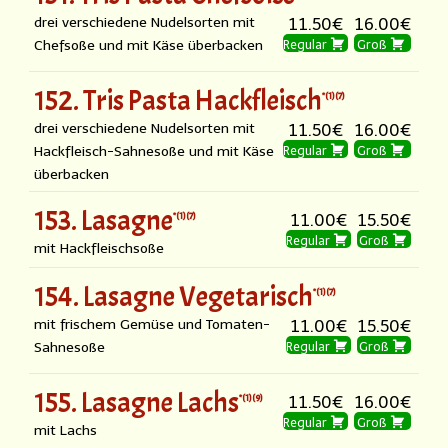
drei verschiedene Nudelsorten mit
11.50€
16.00€
Chefsoße und mit Käse überbacken
Regular
Groß
152. Tris Pasta Hackfleisch
1
7
drei verschiedene Nudelsorten mit
11.50€
16.00€
Hackfleisch-Sahnesoße und mit Käse
Regular
Groß
überbacken
153. Lasagne
1
7
11.00€
15.50€
Regular
Groß
mit Hackfleischsoße
154. Lasagne Vegetarisch
1
7
mit frischem Gemüse und Tomaten-
11.00€
15.50€
Sahnesoße
Regular
Groß
155. Lasagne Lachs
1
9
11.50€
16.00€
Regular
Groß
mit Lachs