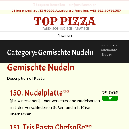
bequem Bestellen - einfach Bezahlen
Herrenbachstr. 13 86161 Augsburg
Anrufen: +49 821 56782667
TOP PIZZA
ITALIENISCH – INDISCH – ASIATISCH
MENU
Top Pizza
>
Gemischte
Category:
Gemischte Nudeln
Nudeln
Gemischte Nudeln
Description of Pasta
150. Nudelplatte
1
7
29.00€
[für 4 Personen] – vier verschiedene Nudelsorten
mit vier verschiedenen Soßen und mit Käse
überbacken
151. Tris Pasta Chefsoße
1
7