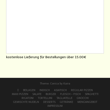
kostenlose Lieferung für Bestellungen über
15.00€
Theme:
Conica
by
Kaira
BEILAGEN
INDISCH
ASIATISCH
REGULAR PIZZEN
MAXI PIZZEN
SALATE
BURGER
FLEISCH – FISCH
SPAGHETTI
RIGATONI
TORTELLINI
TAGLIATELLE
GNOCCHI
GEMISCHTE NUDELN
DESSERTS
GETRÄNKE
MENÜANGEBOT
IMPRESSUM