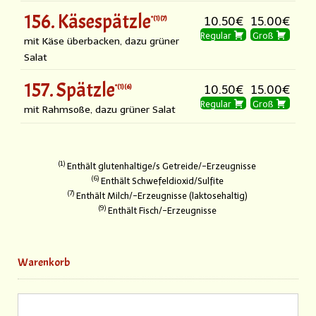
156. Käsespätzle
1
7
10.50€
15.00€
Regular
Groß
mit Käse überbacken, dazu grüner
Salat
157. Spätzle
1
6
10.50€
15.00€
Regular
Groß
mit Rahmsoße, dazu grüner Salat
1
Enthält glutenhaltige/s Getreide/-Erzeugnisse
6
Enthält Schwefeldioxid/Sulfite
7
Enthält Milch/-Erzeugnisse (laktosehaltig)
9
Enthält Fisch/-Erzeugnisse
Warenkorb