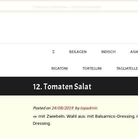
bequem Bestellen - einfach Bezahlen
BEILAGEN
INDISCH
ASI
RIGATONI
TORTELLINI
TAGLIATELLE
12. Tomaten Salat
Posted on
24/08/2019
by
topadmin
🥗 mit Zwiebeln; Wahl aus: mit Balsamico-Dressing, m
Dressing.