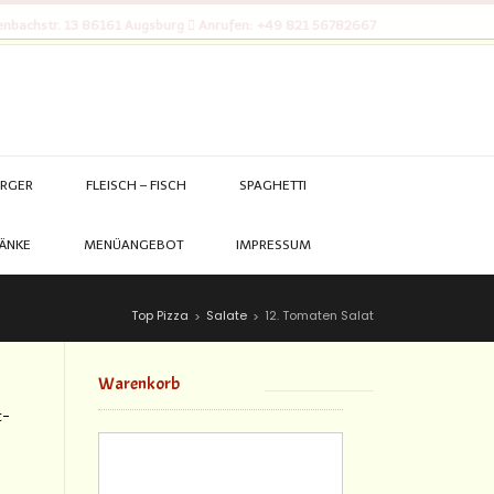
nbachstr. 13 86161 Augsburg
Anrufen: +49 821 56782667
RGER
FLEISCH – FISCH
SPAGHETTI
ÄNKE
MENÜANGEBOT
IMPRESSUM
Top Pizza
Salate
12. Tomaten Salat
>
>
Warenkorb
t-