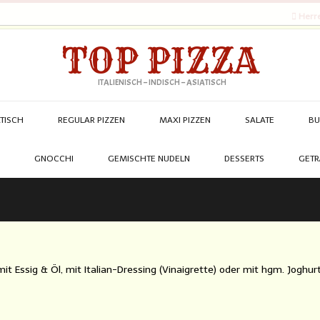
Herre
TOP PIZZA
ITALIENISCH – INDISCH – ASIATISCH
ATISCH
REGULAR PIZZEN
MAXI PIZZEN
SALATE
BU
GNOCCHI
GEMISCHTE NUDELN
DESSERTS
GETR
it Essig & Öl, mit Italian-Dressing (Vinaigrette) oder mit hgm. Joghur