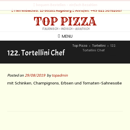
bequem Bestellen - einfach Bezahlen
Herrenbachstr. 13 86161 Augsburg
Anrufen: +49 821 56782667
TOP PIZZA
ITALIENISCH – INDISCH – ASIATISCH
MENU
Top Pizza
Tortellini
122.
>
>
Tortellini Chef
122. Tortellini Chef
Posted on
29/08/2019
by
topadmin
mit Schinken, Champignons, Erbsen und Tomaten-Sahnesoße