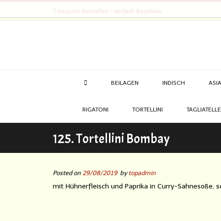
bequem Bestellen - einfach Bezahlen
BEILAGEN
INDISCH
ASI
RIGATONI
TORTELLINI
TAGLIATELLE
125. Tortellini Bombay
Posted on
29/08/2019
by
topadmin
mit Hühnerfleisch und Paprika in Curry-Sahnesoße, s