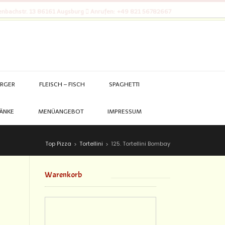
nbachstr. 13 86161 Augsburg
Anrufen: +49 821 56782667
RGER
FLEISCH – FISCH
SPAGHETTI
ÄNKE
MENÜANGEBOT
IMPRESSUM
Top Pizza
Tortellini
125. Tortellini Bombay
>
>
Warenkorb