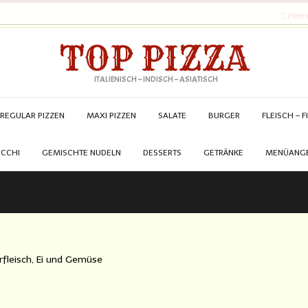
Herre
TOP PIZZA
ITALIENISCH – INDISCH – ASIATISCH
REGULAR PIZZEN
MAXI PIZZEN
SALATE
BURGER
FLEISCH – F
CCHI
GEMISCHTE NUDELN
DESSERTS
GETRÄNKE
MENÜANG
fleisch, Ei und Gemüse