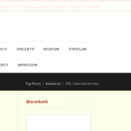
nbachstr. 13 86161 Augsburg
Anrufen: +49 821 56782667
ISCH
SPAGHETTI
RIGATONI
TORTELLINI
EBOT
IMPRESSUM
Top Pizza
Asiatisch
165. Gebratener Reis
>
>
Warenkorb