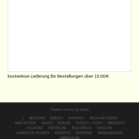
kostenlose Lieferung für Bestellungen über
15.00€
Theme:
Conica
by
Kaira
BEILAGEN
INDISCH
ASIATISCH
REGULAR PIZZEN
MAXI PIZZEN
SALATE
BURGER
FLEISCH – FISCH
SPAGHETTI
RIGATONI
TORTELLINI
TAGLIATELLE
GNOCCHI
GEMISCHTE NUDELN
DESSERTS
GETRÄNKE
MENÜANGEBOT
IMPRESSUM