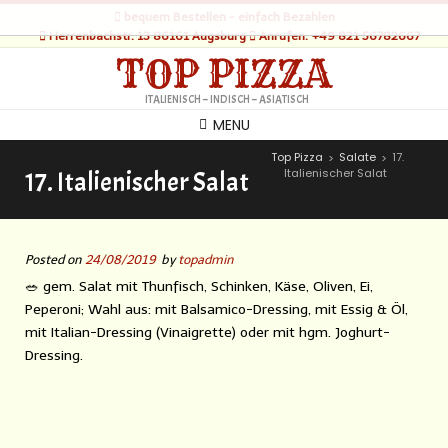
bequem Bestellen - einfach Bezahlen
Herrenbachstr. 13 86161 Augsburg
Anrufen: +49 821 56782667
TOP PIZZA
ITALIENISCH – INDISCH – ASIATISCH
MENU
Top Pizza
Salate
17.
>
>
Italienischer Salat
17. Italienischer Salat
Posted on
24/08/2019
by
topadmin
🥗 gem. Salat mit Thunfisch, Schinken, Käse, Oliven, Ei,
Peperoni; Wahl aus: mit Balsamico-Dressing, mit Essig & Öl,
mit Italian-Dressing (Vinaigrette) oder mit hgm. Joghurt-
Dressing.