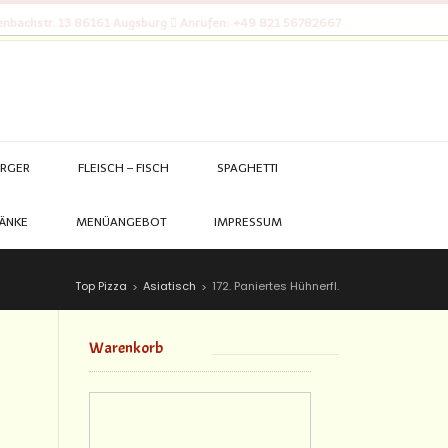
nbachstr. 13 86161 Augsburg
Anrufen: +49 821 56782667
RGER
FLEISCH – FISCH
SPAGHETTI
ÄNKE
MENÜANGEBOT
IMPRESSUM
Top Pizza
Asiatisch
172. Paniertes Hühnerfl.
>
>
Warenkorb