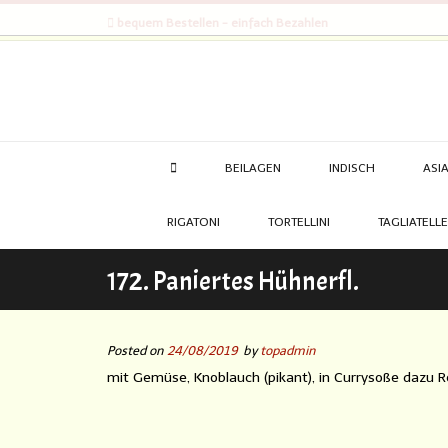
bequem Bestellen - einfach Bezahlen
BEILAGEN
INDISCH
ASI
RIGATONI
TORTELLINI
TAGLIATELLE
172. Paniertes Hühnerfl.
Posted on
24/08/2019
by
topadmin
mit Gemüse, Knoblauch (pikant), in Currysoße dazu R