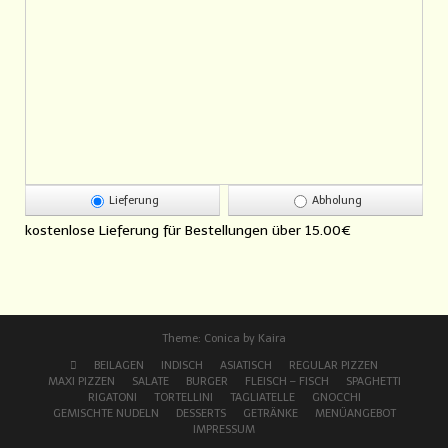
Lieferung
Abholung
kostenlose Lieferung für Bestellungen über
15.00€
Theme:
Conica
by
Kaira
BEILAGEN
INDISCH
ASIATISCH
REGULAR PIZZEN
MAXI PIZZEN
SALATE
BURGER
FLEISCH – FISCH
SPAGHETTI
RIGATONI
TORTELLINI
TAGLIATELLE
GNOCCHI
GEMISCHTE NUDELN
DESSERTS
GETRÄNKE
MENÜANGEBOT
IMPRESSUM