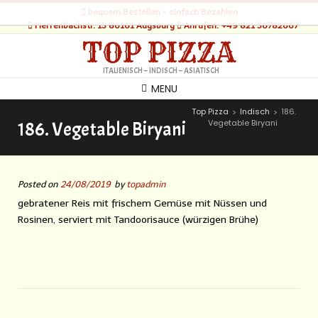
bequem Bestellen - einfach Bezahlen
Herrenbachstr. 13 86161 Augsburg
Anrufen: +49 821 56782667
TOP PIZZA
ITALIENISCH – INDISCH – ASIATISCH
MENU
Top Pizza
Indisch
186.
>
>
Vegetable Biryani
186. Vegetable Biryani
Posted on
24/08/2019
by
topadmin
gebratener Reis mit frischem Gemüse mit Nüssen und
Rosinen, serviert mit Tandoorisauce (würzigen Brühe)