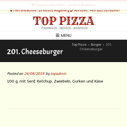
bequem Bestellen - einfach Bezahlen
Herrenbachstr. 13 86161 Augsburg
Anrufen: +49 821 56782667
TOP PIZZA
ITALIENISCH – INDISCH – ASIATISCH
MENU
Top Pizza
Burger
201.
>
>
Cheeseburger
201. Cheeseburger
Posted on
24/08/2019
by
topadmin
100 g, mit Senf, Ketchup, Zwiebeln, Gurken und Käse