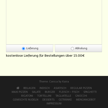
Lieferung
Abholung
kostenlose Lieferung für Bestellungen über
15.00€
Theme:
Conica
by
Kaira
BEILAGEN
INDISCH
ASIATISCH
REGULAR PIZZEN
MAXI PIZZEN
SALATE
BURGER
FLEISCH – FISCH
SPAGHETTI
RIGATONI
TORTELLINI
TAGLIATELLE
GNOCCHI
GEMISCHTE NUDELN
DESSERTS
GETRÄNKE
MENÜANGEBOT
IMPRESSUM