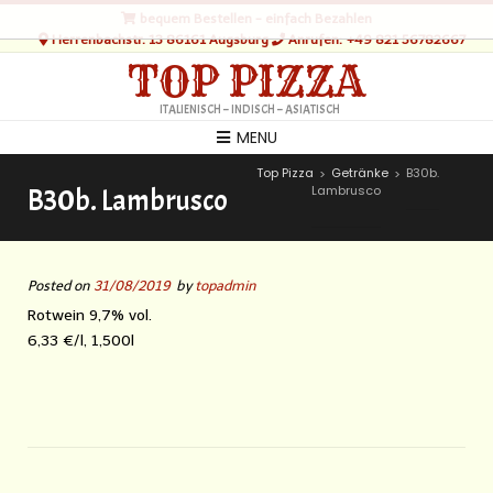
bequem Bestellen - einfach Bezahlen
Herrenbachstr. 13 86161 Augsburg
Anrufen: +49 821 56782667
TOP PIZZA
ITALIENISCH – INDISCH – ASIATISCH
MENU
Top Pizza
Getränke
B30b.
>
>
Lambrusco
B30b. Lambrusco
Posted on
31/08/2019
by
topadmin
Rotwein 9,7% vol.
6,33 €/l, 1,500l