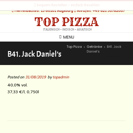
bequem Bestellen - einfach Bezahlen
Herrenbachstr. 13 86161 Augsburg
Anrufen: +49 821 56782667
TOP PIZZA
ITALIENISCH – INDISCH – ASIATISCH
MENU
Top Pizza
Getränke
B41. Jack
>
>
Daniel’s
B41. Jack Daniel’s
Posted on
31/08/2019
by
topadmin
40,0% vol.
37,33 €/l, 0,750l