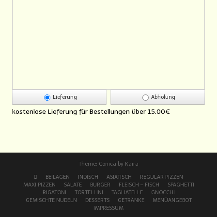
Lieferung
Abholung
kostenlose Lieferung für Bestellungen über
15.00€
Theme:
Conica
by
Kaira
BEILAGEN
INDISCH
ASIATISCH
REGULAR PIZZEN
MAXI PIZZEN
SALATE
BURGER
FLEISCH – FISCH
SPAGHETTI
RIGATONI
TORTELLINI
TAGLIATELLE
GNOCCHI
GEMISCHTE NUDELN
DESSERTS
GETRÄNKE
MENÜANGEBOT
IMPRESSUM