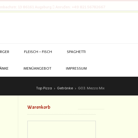
nbachstr. 13 86161 Augsburg
Anrufen: +49 821 56782667
RGER
FLEISCH – FISCH
SPAGHETTI
ÄNKE
MENÜANGEBOT
IMPRESSUM
Top Pizza
Getränke
G03. Mezzo Mix
>
>
Warenkorb