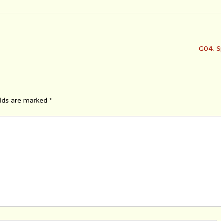
G04. S
elds are marked
*