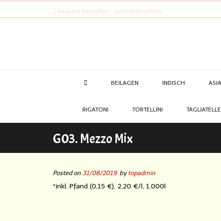
bequem Bestellen - einfach Bezahlen
BEILAGEN
INDISCH
ASI
RIGATONI
TORTELLINI
TAGLIATELLE
G03. Mezzo Mix
Posted on
31/08/2019
by
topadmin
*inkl. Pfand (0,15 €), 2,20 €/l, 1,000l