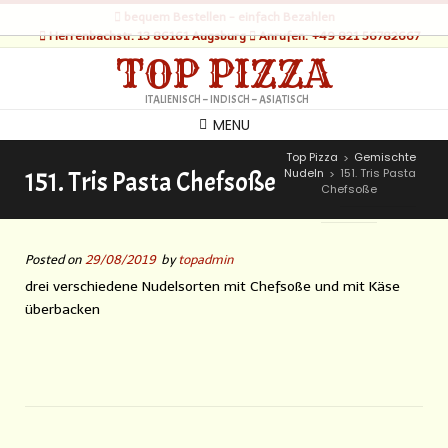
bequem Bestellen - einfach Bezahlen
Herrenbachstr. 13 86161 Augsburg
Anrufen: +49 821 56782667
TOP PIZZA
ITALIENISCH – INDISCH – ASIATISCH
MENU
Top Pizza
Gemischte
>
Nudeln
151. Tris Pasta
151. Tris Pasta Chefsoße
>
Chefsoße
Posted on
29/08/2019
by
topadmin
drei verschiedene Nudelsorten mit Chefsoße und mit Käse
überbacken